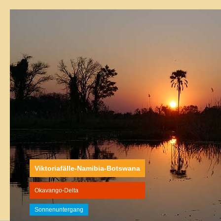
Viktoriafälle-Namibia-Botswana
Okavango-Delta
Sonnenuntergang